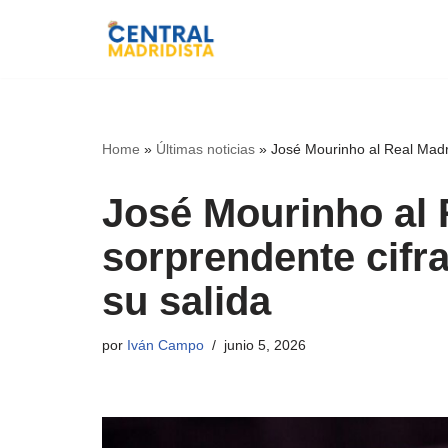
Ir
al
contenido
Home
»
Últimas noticias
»
José Mourinho al Real Madri
José Mourinho al 
sorprendente cifr
su salida
por
Iván Campo
junio 5, 2026